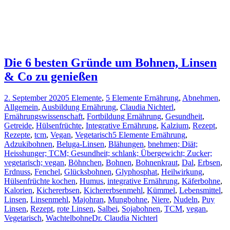
Die 6 besten Gründe um Bohnen, Linsen
& Co zu genießen
2. September 2020
5 Elemente
,
5 Elemente Ernährung
,
Abnehmen
,
Allgemein
,
Ausbildung Ernährung
,
Claudia Nichterl
,
Ernährungswissenschaft
,
Fortbildung Ernährung
,
Gesundheit
,
Getreide
,
Hülsenfrüchte
,
Integrative Ernährung
,
Kalzium
,
Rezept
,
Rezepte
,
tcm
,
Vegan
,
Vegetarisch
5 Elemente Ernährung
,
Adzukibohnen
,
Beluga-Linsen
,
Blähungen
,
bnehmen; Diät;
Heisshunger; TCM; Gesundheit; schlank; Übergewicht; Zucker;
vegetarisch; vegan
,
Böhnchen
,
Bohnen
,
Bohnenkraut
,
Dal
,
Erbsen
,
Erdnuss
,
Fenchel
,
Glücksbohnen
,
Glyphosphat
,
Heilwirkung
,
Hülsenfrüchte kochen
,
Humus
,
integrative Ernährung
,
Käferbohne
,
Kalorien
,
Kichererbsen
,
Kichererbsenmehl
,
Kümmel
,
Lebensmittel
,
Linsen
,
Linsenmehl
,
Majohran
,
Mungbohne
,
Niere
,
Nudeln
,
Puy
Linsen
,
Rezept
,
rote Linsen
,
Salbei
,
Sojabohnen
,
TCM
,
vegan
,
Vegetarisch
,
Wachtelbohne
Dr. Claudia Nichterl